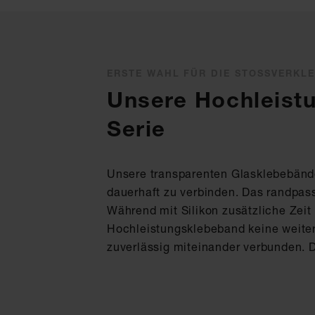
ERSTE WAHL FÜR DIE STOSSVERKL
Unsere Hochleist
Serie
Unsere transparenten Glasklebebände
dauerhaft zu verbinden. Das randpass
Während mit Silikon zusätzliche Zei
Hochleistungsklebeband keine weiter
zuverlässig miteinander verbunden. 