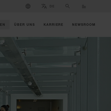
SPRACHE WÄHLEN
DE
WÄHLEN SIE MARKE UND LAND AUS
SUCHE
ZEN
ÜBER UNS
KARRIERE
NEWSROOM