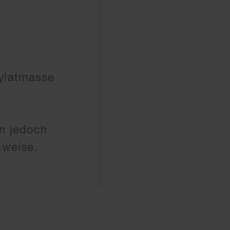
rylatmasse
n jedoch
sweise.