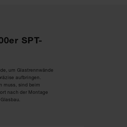
00er SPT-
hode, um Glastrennwände
präzise aufbringen.
n muss, sind beim
fort nach der Montage
 Glasbau.