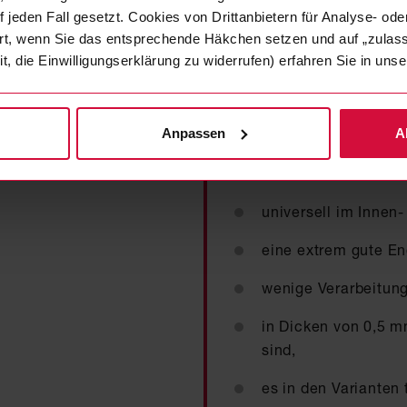
 jeden Fall gesetzt. Cookies von Drittanbietern für Analyse- o
ert, wenn Sie das entsprechende Häkchen setzen und auf „zulas
it, die Einwilligungserklärung zu widerrufen) erfahren Sie in un
Anpassen
A
Unsere Hochleistungskle
st 9000er
wenn Sie eine Lösung s
universell im Innen-
eine extrem gute End
wenige Verarbeitungs
in Dicken von 0,5 m
sind,
es in den Varianten 