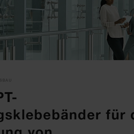
ASBAU
PT-
gsklebebänder für 
ung von