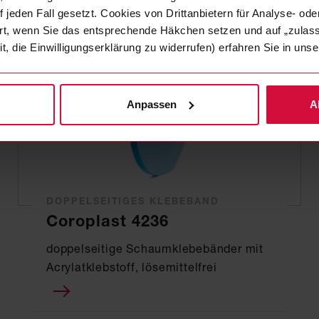
 jeden Fall gesetzt. Cookies von Drittanbietern für Analyse- o
ert, wenn Sie das entsprechende Häkchen setzen und auf „zulas
it, die Einwilligungserklärung zu widerrufen) erfahren Sie in un
Anpassen
A
DOPPELSEITIGES KLEBEBAND
Coroplast 4236
doppelseitige Schaumklebebänder mit
Acrylatklebstoff, lösemittelfrei