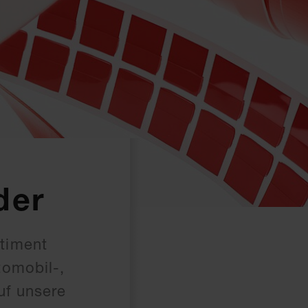
der
timent
tomobil-,
uf unsere