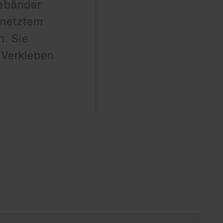
bebänder
ernetztem
h. Sie
 Verkleben