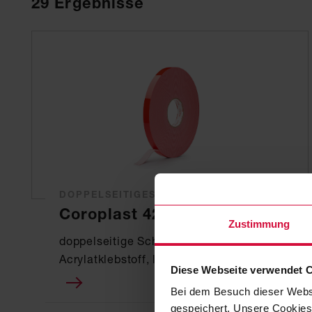
29
Ergebnisse
DOPPELSEITIGES KLEBEBAND
Coroplast 4218 F
Zustimmung
doppelseitige Schaumklebebänder mit
Acrylatklebstoff, lösemittelfrei
Diese Webseite verwendet 
Bei dem Besuch dieser Webs
gespeichert. Unsere Cookies,