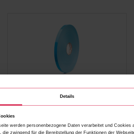
DOPPELSEITIGES KLEBEBAND
Coroplast 4231 F
Details
doppelseitige Schaumklebebänder mit
Acrylatklebstoff, lösemittelfrei
Cookies
eite werden personenbezogene Daten verarbeitet und Cookies 
 die zwingend für die Bereitstellung der Funktionen der Webseit