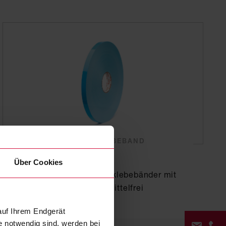
DOPPELSEITIGES KLEBEBAND
Coroplast 4233
Über Cookies
doppelseitige Schaumklebebänder mit
Acrylatklebstoff, lösemittelfrei
auf Ihrem Endgerät
e notwendig sind, werden bei