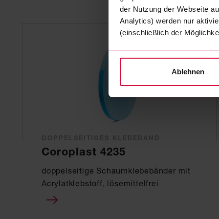
der Nutzung der Webseite auf
Analytics) werden nur aktivi
(einschließlich der Möglichke
Ablehnen
DOPPELSEITIGES KLEBEBAND
Coroplast 4235
doppelseitige Schaumklebebänder mit
Acrylatklebstoff, lösemittelfrei