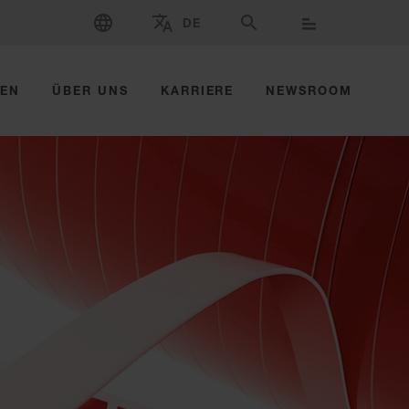
SPRACHE WÄHLEN
DE
WÄHLEN SIE MARKE UND LAND AUS
SUCHE
ZEN
ÜBER UNS
KARRIERE
NEWSROOM