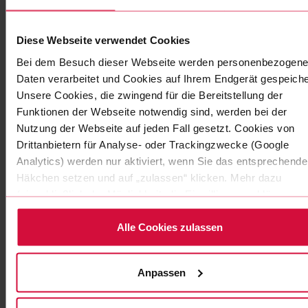
Diese Webseite verwendet Cookies
KORROSIONSSCHUTZBAND
Coroplast 352 SE
Bei dem Besuch dieser Webseite werden personenbezogene
Daten verarbeitet und Cookies auf Ihrem Endgerät gespeiche
Weich-PVC-Klebebänder
Unsere Cookies, die zwingend für die Bereitstellung der
Funktionen der Webseite notwendig sind, werden bei der
Nutzung der Webseite auf jeden Fall gesetzt. Cookies von
Drittanbietern für Analyse- oder Trackingzwecke (Google
Analytics) werden nur aktiviert, wenn Sie das entsprechende
Häkchen setzen und auf „zulassen“ klicken. Mehr dazu
(einschließlich der Möglichkeit, die Einwilligungserklärung zu
widerrufen) erfahren Sie in unserer Datenschutzerklärung.
Alle Cookies zulassen
Anpassen