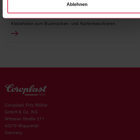
SONSTIGE SPEZIALKLEBEBÄNDER
Ablehnen
Coroplast 902
Klebefolien zum Buchrücken- und Kartenkaschieren
Coroplast Fritz Müller
GmbH & Co. KG
Wittener Straße 271
42279 Wuppertal
Germany