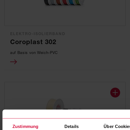
ELEKTRO-ISOLIERBAND
Coroplast 302
auf Basis von Weich-PVC
Zustimmung
Details
Über Cookie