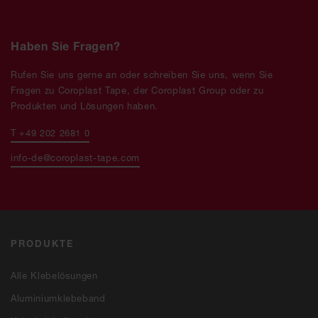
Haben Sie Fragen?
Rufen Sie uns gerne an oder schreiben Sie uns, wenn Sie
Fragen zu Coroplast Tape, der Coroplast Group oder zu
Produkten und Lösungen haben.
T +49 202 2681 0
info-de@coroplast-tape.com
PRODUKTE
Alle Klebelösungen
Aluminiumklebeband