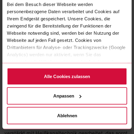
verschlechtern, um die hohen Qualitätsstandards
Bei dem Besuch dieser Webseite werden
des Mobilitätssektor zu erfüllen.
personenbezogene Daten verarbeitet und Cookies auf
Ihrem Endgerät gespeichert. Unsere Cookies, die
Neben den Regranulaten, die wir direkt vom
zwingend für die Bereitstellung der Funktionen der
Hersteller als fertige Mischung zukaufen, werden
Webseite notwendig sind, werden bei der Nutzung der
bei
WeWire
direkt in der Produktion anfallende
Webseite auf jeden Fall gesetzt. Cookies von
Reste sortenrein gesammelt, in speziellen
Drittanbietern für Analyse- oder Trackingzwecke (Google
Mahlwerken zerkleinert und wieder dem Prozess
Analytics) werden nur aktiviert, wenn Sie das
zugeführt.
entsprechende Häkchen setzen und auf „zulassen“
klicken. Mehr dazu (einschließlich der Möglichkeit, die
Gewichtsoptimierung und Reduzierung
Einwilligungserklärung zu widerrufen) erfahren Sie in
Alle Cookies zulassen
von Produktionsabfällen
unserer Datenschutzerklärung.
Darüber hinaus verfolgen wir bei der
Anpassen
Neuentwicklung von Produkten das Ziel, so wenig
Material wie technisch möglich einzusetzen. Zum
Ablehnen
Beispiel werden Gehäuse und andere Kunststoffteile
gewichtsoptimiert konstruiert. Bei Werkzeugen wird
verstärkt mit Heißkanaltechnik gearbeitet, das sorgt