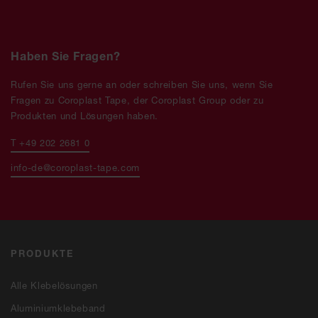
Haben Sie Fragen?
Rufen Sie uns gerne an oder schreiben Sie uns, wenn Sie
Fragen zu Coroplast Tape, der Coroplast Group oder zu
Produkten und Lösungen haben.
T +49 202 2681 0
info-de@coroplast-tape.com
PRODUKTE
Alle Klebelösungen
Aluminiumklebeband