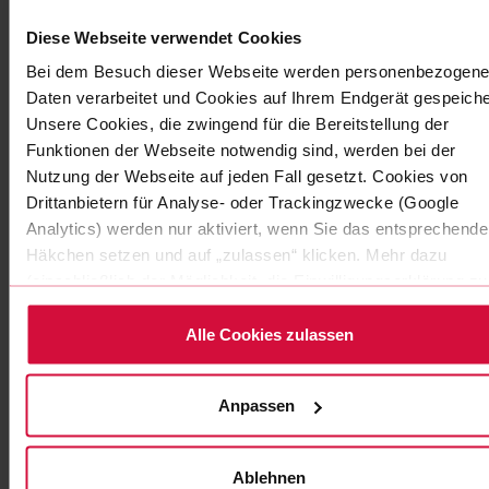
KABELWICKELBAND
Diese Webseite verwendet Cookies
Coroplast 833 MPX
Bei dem Besuch dieser Webseite werden personenbezogene
für erhöhten mechanischen Schutz
Daten verarbeitet und Cookies auf Ihrem Endgerät gespeiche
Unsere Cookies, die zwingend für die Bereitstellung der
Funktionen der Webseite notwendig sind, werden bei der
Nutzung der Webseite auf jeden Fall gesetzt. Cookies von
Drittanbietern für Analyse- oder Trackingzwecke (Google
Analytics) werden nur aktiviert, wenn Sie das entsprechende
Häkchen setzen und auf „zulassen“ klicken. Mehr dazu
(einschließlich der Möglichkeit, die Einwilligungserklärung zu
widerrufen) erfahren Sie in unserer Datenschutzerklärung.
Alle Cookies zulassen
Anpassen
KABELWICKELBAND
Ablehnen
Coroplast 834 MPX