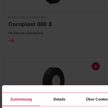
KABELWICKELBAND
Coroplast 880 X
PA-Velours-Klebeband
Zustimmung
Details
Über Cookie