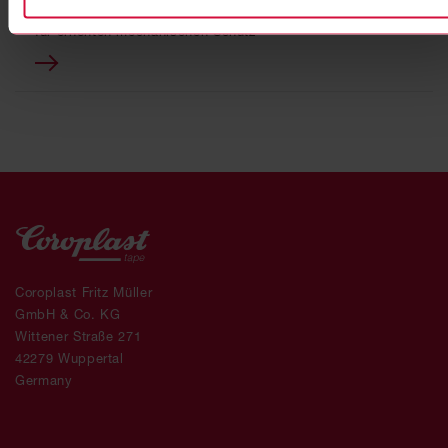
für erhöhten mechanischen Schutz
Coroplast Fritz Müller
GmbH & Co. KG
Wittener Straße 271
42279 Wuppertal
Germany