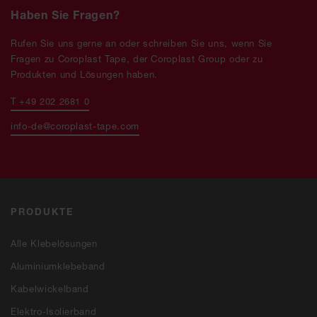
Haben Sie Fragen?
Rufen Sie uns gerne an oder schreiben Sie uns, wenn Sie
Fragen zu Coroplast Tape, der Coroplast Group oder zu
Produkten und Lösungen haben.
T +49 202 2681 0
info-de@coroplast-tape.com
PRODUKTE
Alle Klebelösungen
Aluminiumklebeband
Kabelwickelband
Elektro-Isolierband