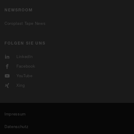
NEWSROOM
Coroplast Tape News
FOLGEN SIE UNS
LinkedIn
Facebook
YouTube
Xing
Impressum
Datenschutz