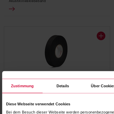
Akustikvliesklebeband
KABELWICKELBAND
Zustimmung
Details
Über Cookie
Coroplast 8579 X
Polyesternähvliesklebeband
Diese Webseite verwendet Cookies
Bei dem Besuch dieser Webseite werden personenbezogene