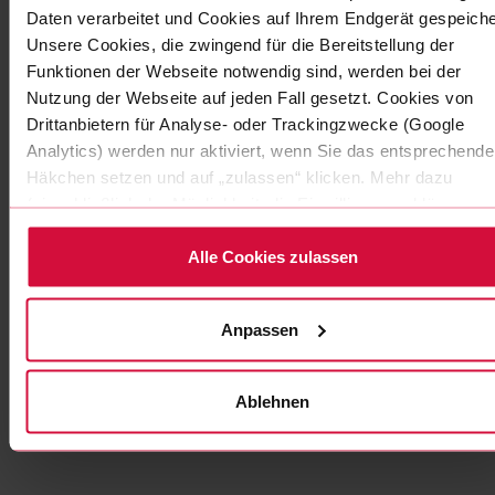
Daten verarbeitet und Cookies auf Ihrem Endgerät gespeiche
Unsere Cookies, die zwingend für die Bereitstellung der
Funktionen der Webseite notwendig sind, werden bei der
Nutzung der Webseite auf jeden Fall gesetzt. Cookies von
Drittanbietern für Analyse- oder Trackingzwecke (Google
Analytics) werden nur aktiviert, wenn Sie das entsprechende
Häkchen setzen und auf „zulassen“ klicken. Mehr dazu
(einschließlich der Möglichkeit, die Einwilligungserklärung zu
widerrufen) erfahren Sie in unserer Datenschutzerklärung.
Alle Cookies zulassen
KABELWICKELBAND
Anpassen
Coroplast 833 MPX
für erhöhten mechanischen Schutz
Ablehnen