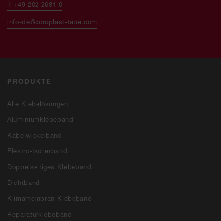
T +49 202 2681 0
info-de@coroplast-tape.com
PRODUKTE
Alle Klebelösungen
Aluminiumklebeband
Kabelwickelband
Elektro-Isolierband
Doppelseitiges Klebeband
Dichtband
Klimamembran-Klebeband
Reparaturklebeband