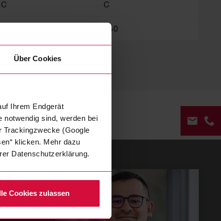
C
C
125
150
Über Cookies
auf Ihrem Endgerät
e notwendig sind, werden bei
der Trackingzwecke (Google
sen“ klicken. Mehr dazu
serer Datenschutzerklärung.
KON
rer
lle Cookies zulassen
+49
202
268