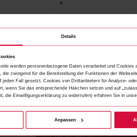
A
150
Details
Cookies
eite werden personenbezogene Daten verarbeitet und Cookies 
 die zwingend für die Bereitstellung der Funktionen der Webseit
 jeden Fall gesetzt. Cookies von Drittanbietern für Analyse- o
ert, wenn Sie das entsprechende Häkchen setzen und auf „zulas
it, die Einwilligungserklärung zu widerrufen) erfahren Sie in un
Ali Ekici
Team Leader Wire Harness Manufactu
Anpassen
A
T
+49 202 2681 507