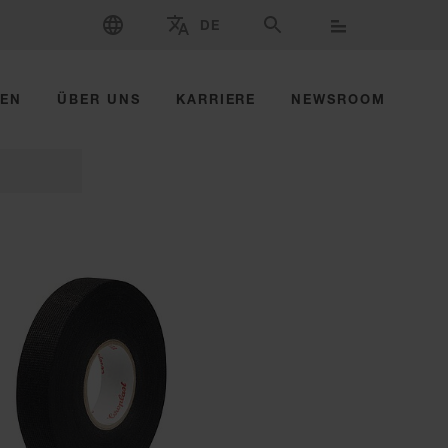
SPRACHE WÄHLEN
DE
WÄHLEN SIE MARKE UND LAND AUS
SUCHE
ZEN
ÜBER UNS
KARRIERE
NEWSROOM