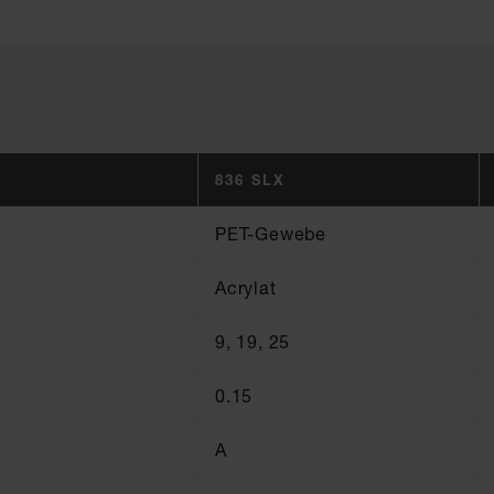
836 SLX
PET-Gewebe
Acrylat
9, 19, 25
0.15
A