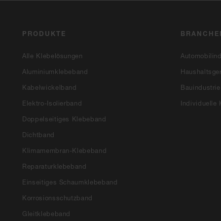
PRODUKTE
BRANCHE
Alle Klebelösungen
Automobilind
Aluminiumklebeband
Haushaltsger
Kabelwickelband
Bauindustrie
Elektro-Isolierband
Individuelle
Doppelseitiges Klebeband
Dichtband
Klimamembran-Klebeband
Reparaturklebeband
Einseitiges Schaumklebeband
Korrosionsschutzband
Gleitklebeband