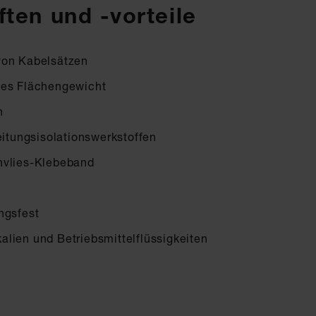
ten und -vorteile
von Kabelsätzen
ges Flächengewicht
n
eitungsisolationswerkstoffen
hvlies-Klebeband
ngsfest
lien und Betriebsmittelflüssigkeiten