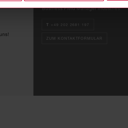
Business Field Manager Industries
T
+49 202 2681 197
uns!
ZUM KONTAKTFORMULAR