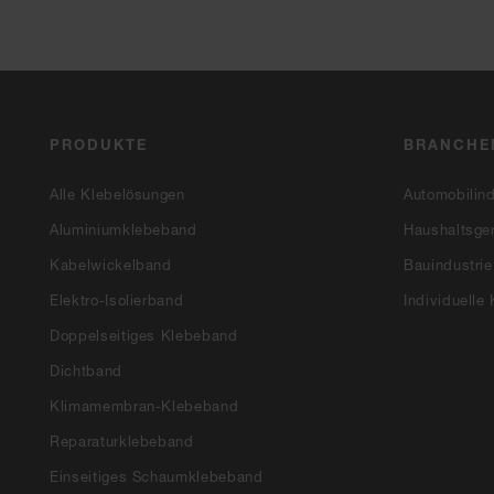
PRODUKTE
BRANCHE
Alle Klebelösungen
Automobilind
Aluminiumklebeband
Haushaltsger
Kabelwickelband
Bauindustrie
Elektro-Isolierband
Individuelle
Doppelseitiges Klebeband
Dichtband
Klimamembran-Klebeband
Reparaturklebeband
Einseitiges Schaumklebeband