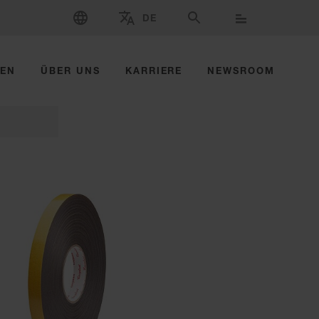
SPRACHE WÄHLEN
DE
WÄHLEN SIE MARKE UND LAND AUS
SUCHE
ZEN
ÜBER UNS
KARRIERE
NEWSROOM