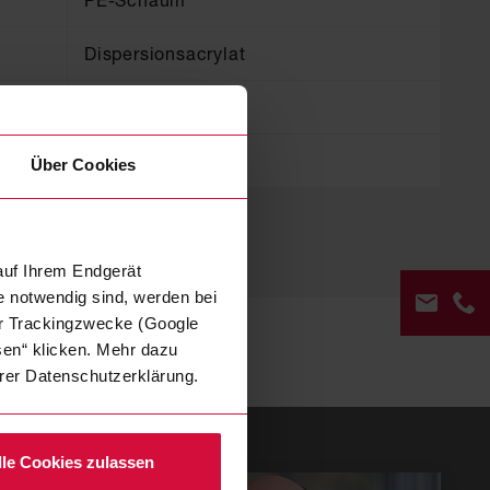
PE-Schaum
Dispersionsacrylat
1
90
Über Cookies
auf Ihrem Endgerät
e notwendig sind, werden bei
der Trackingzwecke (Google
sen“ klicken. Mehr dazu
serer Datenschutzerklärung.
KON
lle Cookies zulassen
+49