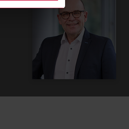
202
268
0