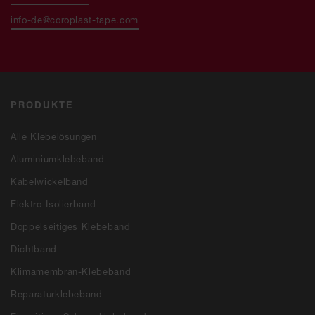
info-de@coroplast-tape.com
PRODUKTE
Alle Klebelösungen
Aluminiumklebeband
Kabelwickelband
Elektro-Isolierband
Doppelseitiges Klebeband
Dichtband
Klimamembran-Klebeband
Reparaturklebeband