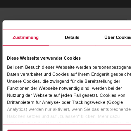
Zustimmung
Details
Über Cookie
Diese Webseite verwendet Cookies
Bei dem Besuch dieser Webseite werden personenbezogene
Daten verarbeitet und Cookies auf Ihrem Endgerät gespeiche
Unsere Cookies, die zwingend für die Bereitstellung der
ALUMINIUMKLEBEBAND
Funktionen der Webseite notwendig sind, werden bei der
Coroplast 1530 AWX
Nutzung der Webseite auf jeden Fall gesetzt. Cookies von
Drittanbietern für Analyse- oder Trackingzwecke (Google
Reinaluminium mit Acrylatklebstoff
Analytics) werden nur aktiviert, wenn Sie das entsprechende
Häkchen setzen und auf „zulassen“ klicken. Mehr dazu
(einschließlich der Möglichkeit, die Einwilligungserklärung zu
widerrufen) erfahren Sie in unserer Datenschutzerklärung.