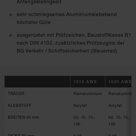
Anfangsklebrigkeit
sehr schmiegsames Aluminiumklebeband
höchster Güte
ausgerüstet mit Prüfzeichen, Baustoffklasse B1
nach DIN 4102, zusätzliches Prüfzeugnis der
BG Verkehr / Schiffssicherheit (Steuerrad)
1510 AWX
1530 AWX
TRÄGER
Reinaluminium
Reinaluminiu
KLEBSTOFF
Acrylat
Acrylat
BREITEN IN mm
50, 70, 75,
50, 70, 75,
100
100
DICKE IN mm
0.06
0.05