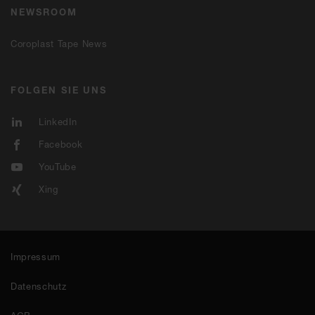
NEWSROOM
Coroplast Tape News
FOLGEN SIE UNS
LinkedIn
Facebook
YouTube
Xing
Impressum
Datenschutz