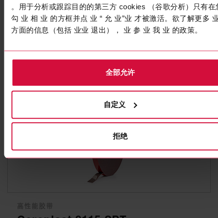
。用于分析或跟踪目的的第三方 cookies （谷歌分析）只有在
双面胶带
勾 业 相 业 的方框并点 业 “ 允 业”业 才被激活。欲了解更多 
Coroplast 4293 P
方面的信息（包括 业业 退出）， 业 参 业 我 业 的政策。
子系列4280 P，4290 P：PE泡棉胶带，合成橡胶胶水
全部允许
自定义
拒绝
高性能胶带