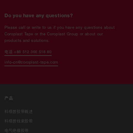
Do you have any questions?
Please call or write to us if you have any questions about
Coroplast Tape or the Coroplast Group or about our
products and solutions.
电话 +86 512 366 518 80
info-cn@coroplast-tape.com
产品
科络普胶带概述
科络普线束胶带
电气绝缘胶带