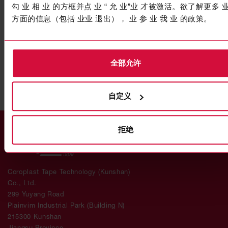
高性能胶带
勾 业 相 业 的方框并点 业 “ 允 业”业 才被激活。欲了解更多 
Coroplast 9030 SPT
方面的信息（包括 业业 退出）， 业 参 业 我 业 的政策。
子系列 9000：透明色
全部允许
自定义
拒绝
Coroplast Tape Technology (Kunshan)
Co., Ltd.
299 Yuyang Road
Plainvim Industrial Park (Building N)
215300 Kunshan
Jiangsu Province