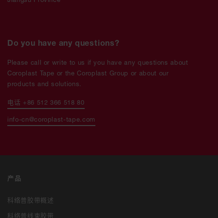
Do you have any questions?
Please call or write to us if you have any questions about
Coroplast Tape or the Coroplast Group or about our
products and solutions.
电话 +86 512 366 518 80
info-cn@coroplast-tape.com
产品
科络普胶带概述
科络普线束胶带