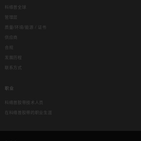
科络普全球
管理层
质量/环境/能源 / 证书
供应商
合规
发展历程
联系方式
职业
科络普胶带技术人员
在科络普胶带的职业生涯