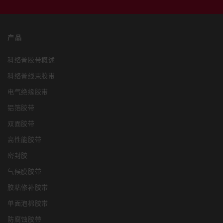
产品
科络普胶带概述
科络普线束胶带
电气绝缘胶带
铝箔胶带
双面胶带
高性能胶带
密封胶
气候膜胶带
胶粘修补胶带
单面泡棉胶带
防腐蚀胶带