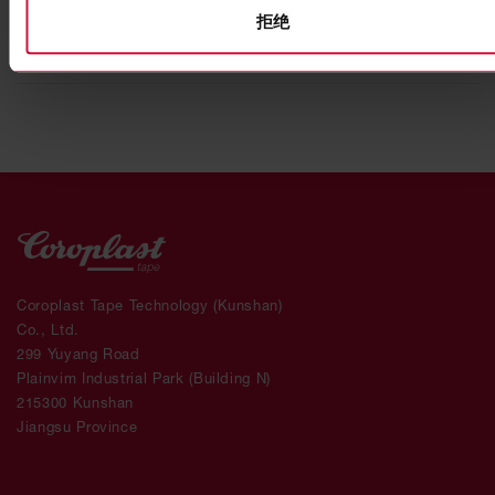
子系列 9300：白色
拒绝
Coroplast Tape Technology (Kunshan)
Co., Ltd.
299 Yuyang Road
Plainvim Industrial Park (Building N)
215300 Kunshan
Jiangsu Province