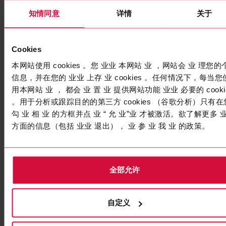
高性能胶带
Coroplast 9005 SPT
知情同意
详情
关于
子系列 9000：透明色
Cookies
本网站使用 cookies 。您 业业 本网站 业 ，网站会 业 理您的
信息，并在您的 业业 上存 业 cookies 。任何情况下，每当您
用本网站 业 ， 都会 业 置 业 提供网站功能 业业 必要的 cooki
。用于分析或跟踪目的的第三方 cookies （谷歌分析）只有在
勾 业 相 业 的方框并点 业 “ 允 业”业 才被激活。欲了解更多 
方面的信息（包括 业业 退出）， 业 参 业 我 业 的政策。
全部允许
高性能胶带
自定义
Coroplast 9306 SPT