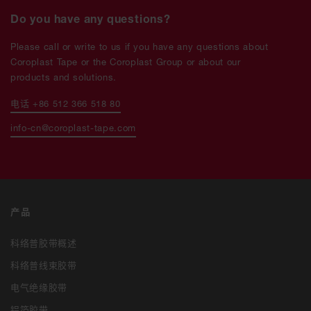
Do you have any questions?
Please call or write to us if you have any questions about
Coroplast Tape or the Coroplast Group or about our
products and solutions.
电话 +86 512 366 518 80
info-cn@coroplast-tape.com
产品
科络普胶带概述
科络普线束胶带
电气绝缘胶带
铝箔胶带