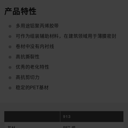
产品特性
多用途铝聚丙烯胶带
可作为组装辅助材料，在建筑领域用于薄膜密封
卷材中没有内衬线
高抗撕裂性
优秀的老化特性
高抗剪切力
稳定的PET基材
913
基材
PET 膜