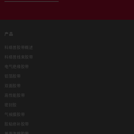
产品
科络普胶带概述
科络普线束胶带
电气绝缘胶带
铝箔胶带
双面胶带
高性能胶带
密封胶
气候膜胶带
胶粘修补胶带
单面泡棉胶带