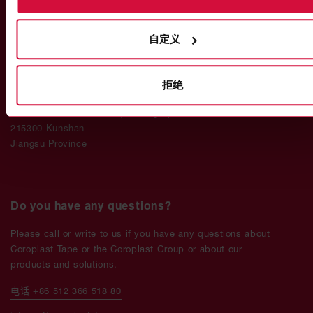
自定义
Coroplast Tape Technology (Kunshan)
Co., Ltd.
拒绝
299 Yuyang Road
Plainvim Industrial Park (Building N)
215300 Kunshan
Jiangsu Province
Do you have any questions?
Please call or write to us if you have any questions about
Coroplast Tape or the Coroplast Group or about our
products and solutions.
电话 +86 512 366 518 80