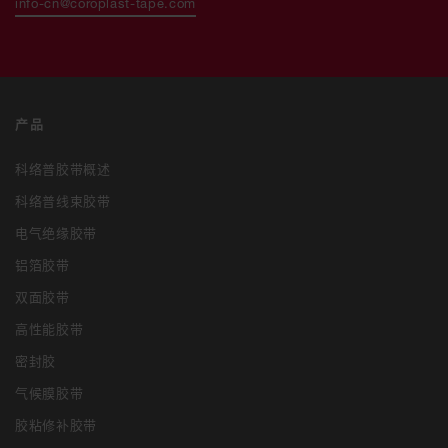
info-cn@coroplast-tape.com
产品
科络普胶带概述
科络普线束胶带
电气绝缘胶带
铝箔胶带
双面胶带
高性能胶带
密封胶
气候膜胶带
胶粘修补胶带