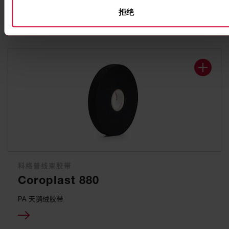
拒绝
科络普线束胶带
Coroplast 880
PA 天鹅绒胶带