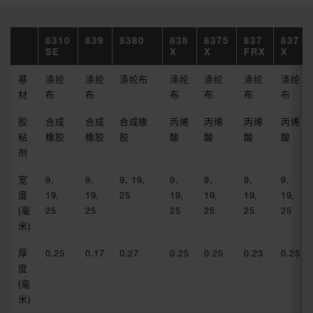
8310
839
8380
838
8375
837
837
SE
X
X
FRX
X
基
涤纶
涤纶
涤纶布
涤纶
涤纶
涤纶
涤纶
材
布
布
布
布
布
布
胶
合成
合成
合成橡
丙烯
丙烯
丙烯
丙烯
粘
橡胶
橡胶
胶
酸
酸
酸
酸
剂
宽
9,
9,
9, 19,
9,
9,
9,
9,
度
19,
19,
25
19,
19,
19,
19,
(毫
25
25
25
25
25
25
米)
厚
0.25
0.17
0.27
0.25
0.25
0.23
0.25
度
(毫
米)