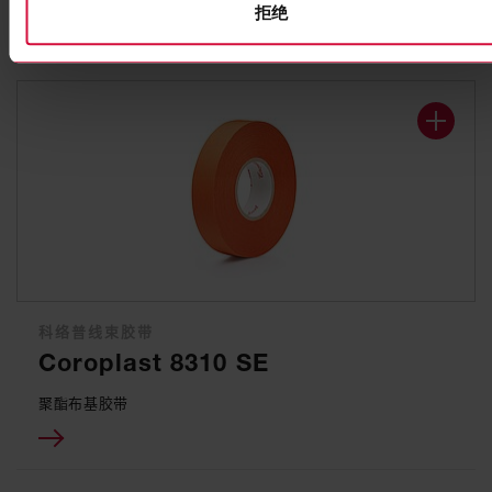
拒绝
科络普线束胶带
Coroplast 8310 SE
聚酯布基胶带