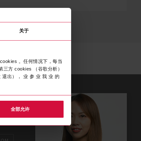
关于
cookies 。任何情况下，每当
三方 cookies （谷歌分析）
退出）， 业 参 业 我 业 的
or
全部允许
COM