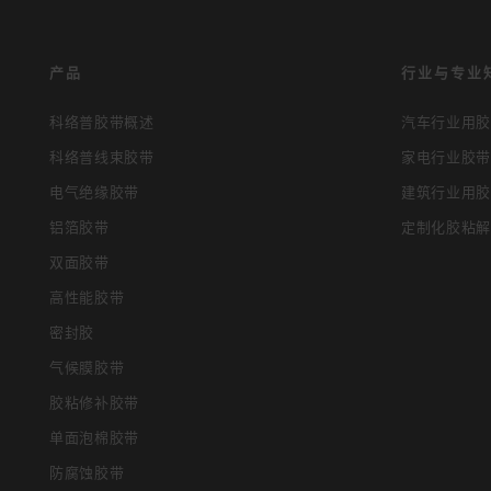
产品
行业与专业
科络普胶带概述
汽车行业用胶
科络普线束胶带
家电行业胶带
电气绝缘胶带
建筑行业用胶
铝箔胶带
定制化胶粘解
双面胶带
高性能胶带
密封胶
气候膜胶带
胶粘修补胶带
单面泡棉胶带
防腐蚀胶带