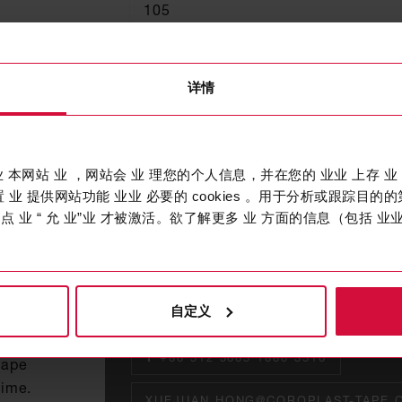
105
详情
业业 本网站 业 ，网站会 业 理您的个人信息，并在您的 业业 上存 业 
 业 提供网站功能 业业 必要的 cookies 。用于分析或跟踪目的的第
点 业 “ 允 业”业 才被激活。欲了解更多 业 方面的信息（包括 业业 
Tina Hong
Asia Pacific Sales & Marketing Direct
自定义
T
+86 512 3665 1880 3516
tape
time.
XUEJUAN.HONG@COROPLAST-TAPE.