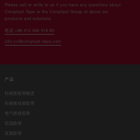
Please call or write to us if you have any questions about
Coroplast Tape or the Coroplast Group or about our
products and solutions.
电话 +86 512 366 518 80
info-cn@coroplast-tape.com
产品
科络普胶带概述
科络普线束胶带
电气绝缘胶带
铝箔胶带
双面胶带