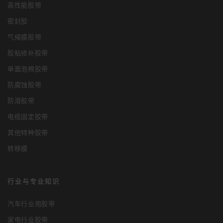
高性能胶带
密封胶
气候膜胶带
胶粘修补胶带
单面泡棉胶带
防腐蚀胶带
防滑胶带
电缆固定胶带
其他特种胶带
转移膜
行业与专业知识
汽车行业用胶带
家电行业胶带