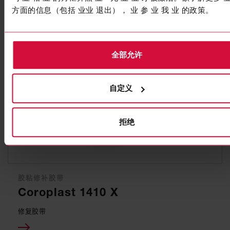
接头胶带
方面的信息（包括 业业 退出）， 业 参 业 我 业 的政策。
全部允许
自定义
拒绝
胶粘修补胶带
Coroplast 1410 X
修复胶带