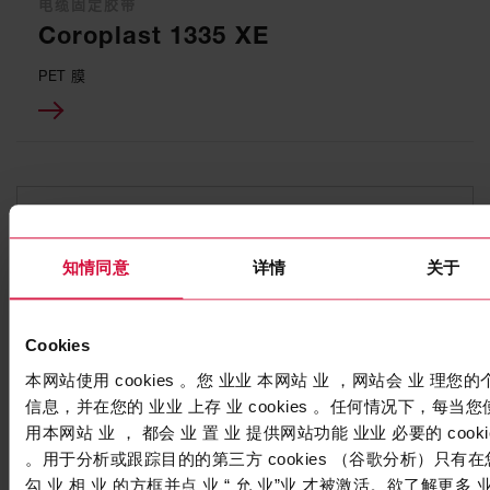
电缆固定胶带
Coroplast 1335 XE
PET 膜
知情同意
详情
关于
Cookies
本网站使用 cookies 。您 业业 本网站 业 ，网站会 业 理您的
信息，并在您的 业业 上存 业 cookies 。任何情况下，每当您
用本网站 业 ， 都会 业 置 业 提供网站功能 业业 必要的 cooki
科络普线束胶带
。用于分析或跟踪目的的第三方 cookies （谷歌分析）只有在
Coroplast 8005
勾 业 相 业 的方框并点 业 “ 允 业”业 才被激活。欲了解更多 