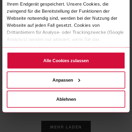
Ihrem Endgerät gespeichert. Unsere Cookies, die
zwingend für die Bereitstellung der Funktionen der
Webseite notwendig sind, werden bei der Nutzung der
Webseite auf jeden Fall gesetzt. Cookies von
Drittanbietern für Analyse- oder Trackingzwecke (Google
Analytics) werden nur aktiviert, wenn Sie das
entsprechende Häkchen setzen und auf „zulassen“
klicken. Mehr dazu (einschließlich der Möglichkeit, die
Einwilligungserklärung zu widerrufen) erfahren Sie in
Alle Cookies zulassen
unserer Datenschutzerklärung.
KABELWICKELBAND
Coroplast 839 X
Anpassen
Polyestergewebeklebeband
Ablehnen
MEHR LADEN