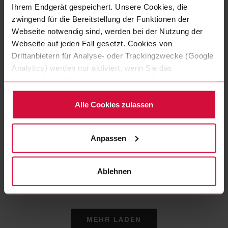
Ihrem Endgerät gespeichert. Unsere Cookies, die
zwingend für die Bereitstellung der Funktionen der
Webseite notwendig sind, werden bei der Nutzung der
Webseite auf jeden Fall gesetzt. Cookies von
Drittanbietern für Analyse- oder Trackingzwecke (Google
Analytics) werden nur aktiviert, wenn Sie das
entsprechende Häkchen setzen und auf „zulassen“
klicken. Mehr dazu (einschließlich der Möglichkeit, die
Einwilligungserklärung zu widerrufen) erfahren Sie in
Alle Cookies zulassen
unserer Datenschutzerklärung.
KABELWICKELBAND
Coroplast 839 X
Anpassen
Polyestergewebeklebeband
Ablehnen
MEHR LADEN