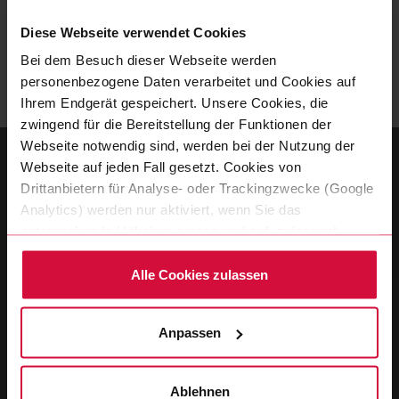
Diese Webseite verwendet Cookies
Sie haben Fragen rund um Gleitklebebänder? Dann
Bei dem Besuch dieser Webseite werden
melden Sie sich jederzeit gern bei uns!
personenbezogene Daten verarbeitet und Cookies auf
Ihrem Endgerät gespeichert. Unsere Cookies, die
zwingend für die Bereitstellung der Funktionen der
Webseite notwendig sind, werden bei der Nutzung der
Webseite auf jeden Fall gesetzt. Cookies von
Drittanbietern für Analyse- oder Trackingzwecke (Google
Analytics) werden nur aktiviert, wenn Sie das
entsprechende Häkchen setzen und auf „zulassen“
klicken. Mehr dazu (einschließlich der Möglichkeit, die
Einwilligungserklärung zu widerrufen) erfahren Sie in
Alle Cookies zulassen
unserer Datenschutzerklärung.
Ralf Nittenwilm
Business Field Manager Industries
Anpassen
T
+49 202 2681 197
Ablehnen